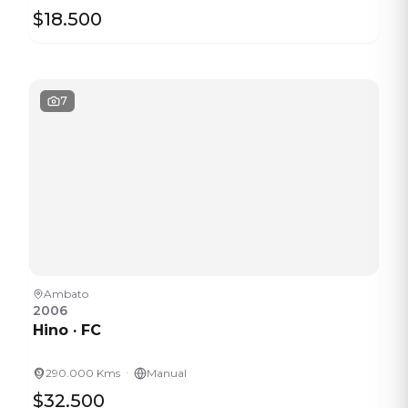
$18.500
7
Ambato
2006
Hino
·
FC
·
290.000 Kms
Manual
$32.500