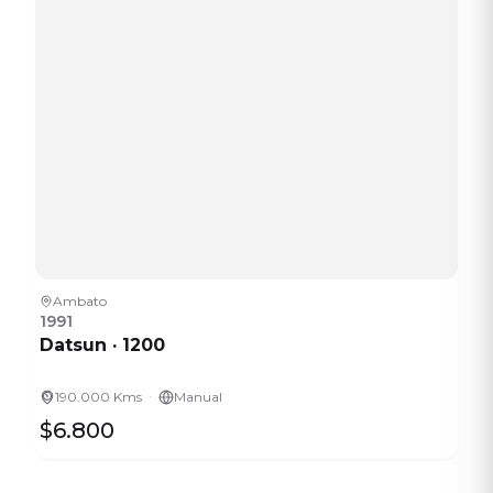
Ambato
1991
Datsun
·
1200
·
190.000 Kms
Manual
$6.800